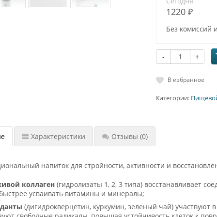
Сегодня
1220 ₽
Без комиссий 
-
+
В избранное
Категории:
Пищево
ие
Характеристики
Отзывы
(0)
циональный напиток для стройности, активности и восстановл
ивой коллаген
(гидролизаты 1, 2, 3 типа) восстанавливает с
быстрее усваивать витамины и минералы;
иданты
(дигидрокверцетин, куркумин, зеленый чай) участвуют 
уют свободные радикалы, повышая устойчивость клеток к пов