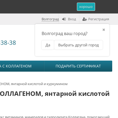
хорошо
Волгоград
Вход
Регистрация
✖
Волгоград ваш город?
Корзина (
0
)
-38-38
Да
Выбрать другой город
₽
на сумму
0
А С КОЛЛАГЕНОМ
ПОДАРИТЬ СЕРТИФИКАТ
НОМ, янтарной кислотой и куркумином
ОЛЛАГЕНОМ, янтарной кислотой
кс витаминов, минералов и гидролизата Коллагена, помогающий