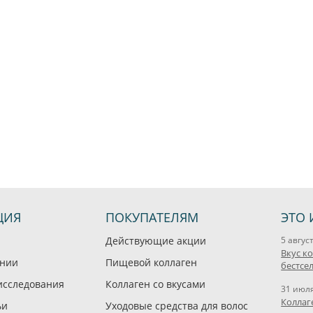
ЦИЯ
ПОКУПАТЕЛЯМ
ЭТО 
Действующие акции
5 авгус
Вкус к
ании
Пищевой коллаген
бестсе
исследования
Коллаген со вкусами
31 июл
Коллаг
ьи
Уходовые средства для волос