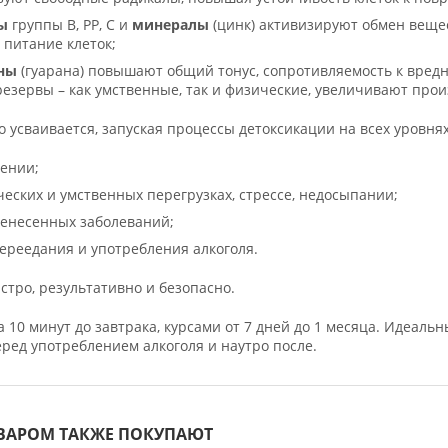
ы
группы В, РР, С и
минералы
(цинк) активизируют обмен веще
питание клеток;
ны
(гуарана) повышают общий тонус, сопротивляемость к вред
езервы – как умственные, так и физические, увеличивают прои
о усваивается, запуская процессы детоксикации на всех уровня
ении;
еских и умственных перегрузках, стрессе, недосыпании;
ренесенных заболеваний;
ереедания и употребления алкоголя.
стро, результативно и безопасно.
 10 минут до завтрака, курсами от 7 дней до 1 месяца. Идеаль
ред употреблением алкоголя и наутро после.
ОВАРОМ ТАКЖЕ ПОКУПАЮТ