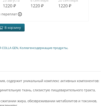
23 августа
6 сентября
20 сентября
1220 ₽
1220 ₽
1220 ₽
и переплат
В корзину
й COLLA GEN
,
Коллагенсодержащие продукты
,
ения, содержит уникальный комплекс активных компонентов:
оединительную ткань, слизистую пищеварительного тракта,
в сжигании жира, обезвреживании метаболитов и токсинов,
реждениям;