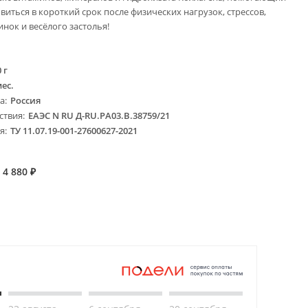
виться в короткий срок после физических нагрузок, стрессов,
нок и весёлого застолья!
 г
мес.
ва
Россия
ствия
ЕАЭС N RU Д-RU.PA03.B.38759/21
ия
ТУ 11.07.19-001-27600627-2021
4 880
₽