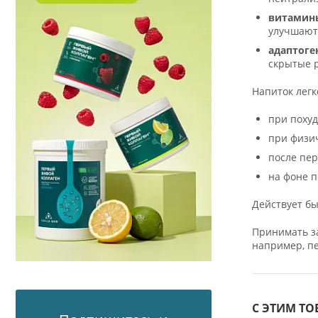
витамин
улучшают 
адаптоге
скрытые р
Напиток легк
при похуд
при физич
после пе
на фоне п
Действует бы
Принимать за
например, пе
С ЭТИМ Т