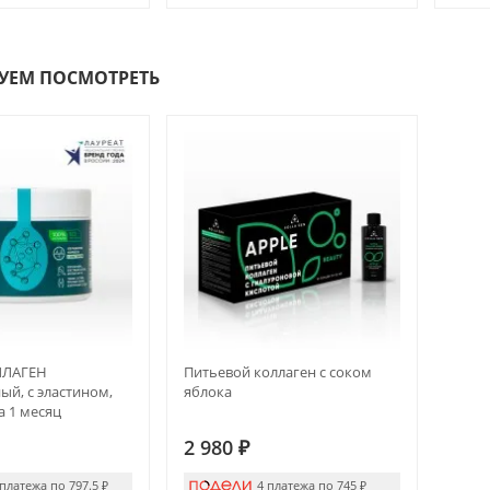
УЕМ ПОСМОТРЕТЬ
ЛАГЕН
Питьевой коллаген с соком
й, с эластином,
яблока
на 1 месяц
2 980
₽
 платежа по 797.5
₽
4 платежа по 745
₽