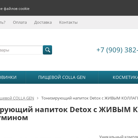
е файлов cookie
ть?
Оплата
Доставка
Контакты
+7 (909) 382
ОВИНКИ
ПИЩЕВОЙ COLLA GEN
КОСМЕТИК
щевой COLLA GEN
Тонизирующий напиток Detox с ЖИВЫМ КОЛЛАГЕ
рующий напиток Detox с ЖИВЫМ К
умином
Уникальный компле