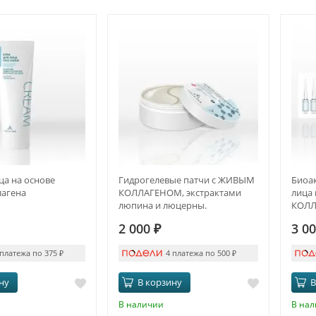
ца на основе
Гидрогелевые патчи с ЖИВЫМ
Биоак
лагена
КОЛЛАГЕНОМ, экстрактами
лица
люпина и люцерны.
КОЛЛ
ПРОТИВООТЁЧНЫЙ ЭФФЕКТ И
2 000
₽
3 0
ANTI-AGE
 платежа по 375
₽
4 платежа по 500
₽
ну
В корзину
В
В наличии
В на