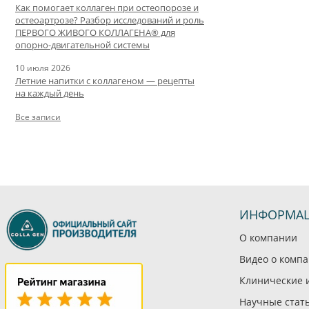
Как помогает коллаген при остеопорозе и
остеоартрозе? Разбор исследований и роль
ПЕРВОГО ЖИВОГО КОЛЛАГЕНА® для
опорно-двигательной системы
10 июля 2026
Летние напитки с коллагеном — рецепты
на каждый день
Все записи
ИНФОРМА
О компании
Видео о комп
Клинические 
Научные стат