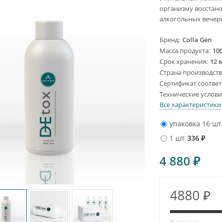
организму восстано
алкогольных вечери
Бренд
Colla Gen
Масса продукта
100
Срок хранения
12 
Страна производст
Сертификат соответ
Технические услов
Все характеристики
упаковка 16 шт
1 шт
336
₽
4 880
₽
4880 ₽