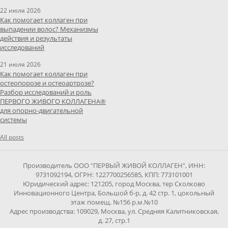
22 июля 2026
Как помогает коллаген при
выпадении волос? Механизмы
действия и результаты
исследований
21 июля 2026
Как помогает коллаген при
остеопорозе и остеоартрозе?
Разбор исследований и роль
ПЕРВОГО ЖИВОГО КОЛЛАГЕНА®
для опорно-двигательной
системы
All posts
Производитель ООО "ПЕРВЫЙ ЖИВОЙ КОЛЛАГЕН", ИНН:
9731092194, ОГРН: 1227700256585, КПП: 773101001
Юридический адрес: 121205, город Москва, тер Сколково
Инновационного Центра, Большой б-р, д. 42 стр. 1, цокольный
этаж помещ. №156 р.м.№10
Адрес производства: 109029, Москва, ул. Средняя Калитниковская,
д. 27, стр.1