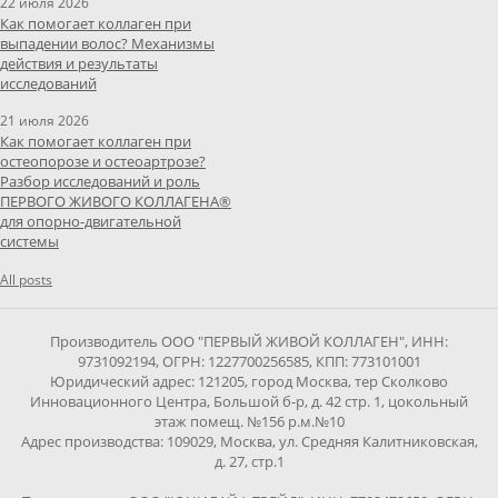
22 июля 2026
Как помогает коллаген при
выпадении волос? Механизмы
действия и результаты
исследований
21 июля 2026
Как помогает коллаген при
остеопорозе и остеоартрозе?
Разбор исследований и роль
ПЕРВОГО ЖИВОГО КОЛЛАГЕНА®
для опорно-двигательной
системы
All posts
Производитель ООО "ПЕРВЫЙ ЖИВОЙ КОЛЛАГЕН", ИНН:
9731092194, ОГРН: 1227700256585, КПП: 773101001
Юридический адрес: 121205, город Москва, тер Сколково
Инновационного Центра, Большой б-р, д. 42 стр. 1, цокольный
этаж помещ. №156 р.м.№10
Адрес производства: 109029, Москва, ул. Средняя Калитниковская,
д. 27, стр.1