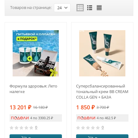
Товаров на странице:
24
-18%
-50%
Формула здоровья: Лето
Суперсбалансированный
налегке
тональный крем BB CREAM
COLLA GEN + БАЗА
13 201
₽
1 850
₽
16 180
₽
3 700
₽
4 по 3300.25
₽
4 по 462.5
₽
0
0