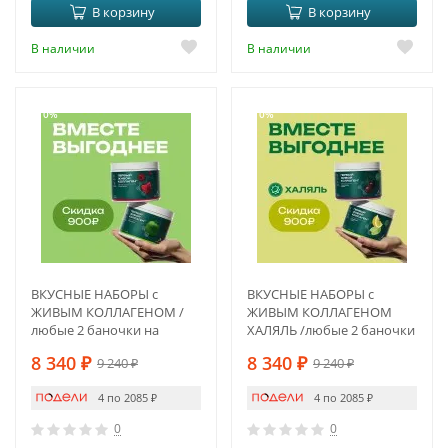
В корзину
В корзину
В наличии
В наличии
-10%
-10%
ВКУСНЫЕ НАБОРЫ с
ВКУСНЫЕ НАБОРЫ с
ЖИВЫМ КОЛЛАГЕНОМ /
ЖИВЫМ КОЛЛАГЕНОМ
любые 2 баночки на
ХАЛЯЛЬ /любые 2 баночки
выбор по Вашему
на выбор
8 340
₽
8 340
₽
9 240
₽
9 240
₽
желанию
4 по 2085
₽
4 по 2085
₽
0
0