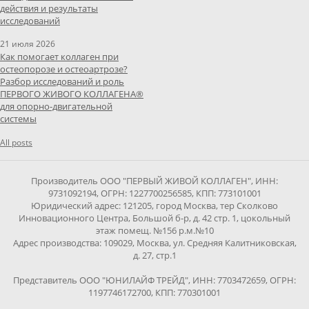
действия и результаты
исследований
21 июля 2026
Как помогает коллаген при
остеопорозе и остеоартрозе?
Разбор исследований и роль
ПЕРВОГО ЖИВОГО КОЛЛАГЕНА®
для опорно-двигательной
системы
All posts
Производитель ООО "ПЕРВЫЙ ЖИВОЙ КОЛЛАГЕН", ИНН:
9731092194, ОГРН: 1227700256585, КПП: 773101001
Юридический адрес: 121205, город Москва, тер Сколково
Инновационного Центра, Большой б-р, д. 42 стр. 1, цокольный
этаж помещ. №156 р.м.№10
Адрес производства: 109029, Москва, ул. Средняя Калитниковская,
д. 27, стр.1
Представитель ООО "ЮНИЛАЙФ ТРЕЙД", ИНН: 7703472659, ОГРН:
1197746172700, КПП: 770301001