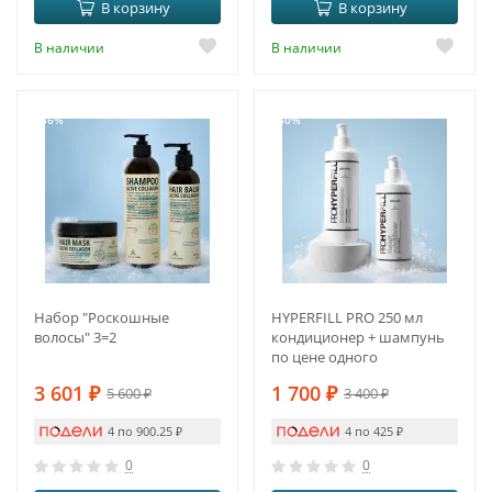
В корзину
В корзину
В наличии
В наличии
-36%
-50%
Набор "Роскошные
HYPERFILL PRO 250 мл
волосы" 3=2
кондиционер + шампунь
по цене одного
3 601
₽
1 700
₽
5 600
₽
3 400
₽
4 по 900.25
₽
4 по 425
₽
0
0