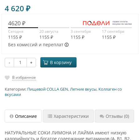
4 620
₽
4620 ₽
Сегодня
20 августа
3 сентября
17 сентября
1155 ₽
1155 ₽
1155 ₽
1155 ₽
Без комиссий и переплат
-
+
В корзину
В избранное
Категории:
Пищевой COLLA GEN
,
Летние вкусы
,
Коллаген со
вкусами
Описание
Характеристики
Отзывы
(0)
НАТУРАЛЬНЫЕ СОКИ ЛИМОНА И ЛАЙМА имеют низкую
калорийность и богатое содержание витаминов (А, В1, В2,