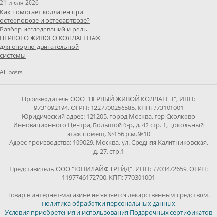
21 июля 2026
Как помогает коллаген при
остеопорозе и остеоартрозе?
Разбор исследований и роль
ПЕРВОГО ЖИВОГО КОЛЛАГЕНА®
для опорно-двигательной
системы
All posts
Производитель ООО "ПЕРВЫЙ ЖИВОЙ КОЛЛАГЕН", ИНН:
9731092194, ОГРН: 1227700256585, КПП: 773101001
Юридический адрес: 121205, город Москва, тер Сколково
Инновационного Центра, Большой б-р, д. 42 стр. 1, цокольный
этаж помещ. №156 р.м.№10
Адрес производства: 109029, Москва, ул. Средняя Калитниковская,
д. 27, стр.1
Представитель ООО "ЮНИЛАЙФ ТРЕЙД", ИНН: 7703472659, ОГРН:
1197746172700, КПП: 770301001
Товар в интернет-магазине не является лекарственным средством.
Политика обработки персональных данных
Условия приобретения и использования Подарочных сертификатов