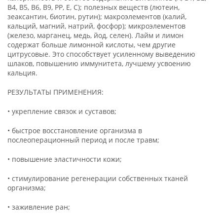
В4, В5, В6, В9, РР, Е, С); полезных веществ (лютеин,
зеаксантин, биотин, рутин); макроэлементов (калий,
кальций, магний, натрий, фосфор); микроэлементов
(железо, марганец, медь, йод, селен). Лайм и лимон
содержат больше лимонной кислоты, чем другие
цитрусовые. Это способствует усиленному выведению
шлаков, повышению иммунитета, лучшему усвоению
кальция.
РЕЗУЛЬТАТЫ ПРИМЕНЕНИЯ:
• укрепление связок и суставов;
• быстрое восстановление организма в
послеоперационный период и после травм;
• повышение эластичности кожи;
• стимулирование регенерации собственных тканей
организма;
• заживление ран;