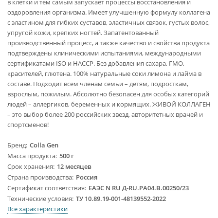
в клетки и тем самым запускает процессы восстановления и
оздоровления организма. Имеет улучшенную формулу коллагена
с эластином для гибких суставов, эластичных связок, густых волос,
упругой кожи, крепких ногтей. Запатентованный
производственный процесс, а также качество и свойства продукта
подтверждены клиническими испытаниями, международными
сертификатами ISO и HACCP. Без добавления сахара, ГМО,
красителей, глютена. 100% натуральные соки лимона и лайма в
составе. Подходит всем членам семьи – детям, подросткам,
взрослым, пожилым. Абсолютно безопасен для особых категорий
людей – аллергиков, беременных и кормящих. ЖИВОЙ КОЛЛАГЕН
– это выбор более 200 российских звезд, авторитетных врачей и
спортсменов!
Бренд
Colla Gen
Масса продукта
500 г
Срок хранения
12 месяцев
Страна производства
Россия
Сертификат соответствия
ЕАЭС N RU Д-RU.PA04.B.00250/23
Технические условия
ТУ 10.89.19-001-48139552-2022
Все характеристики