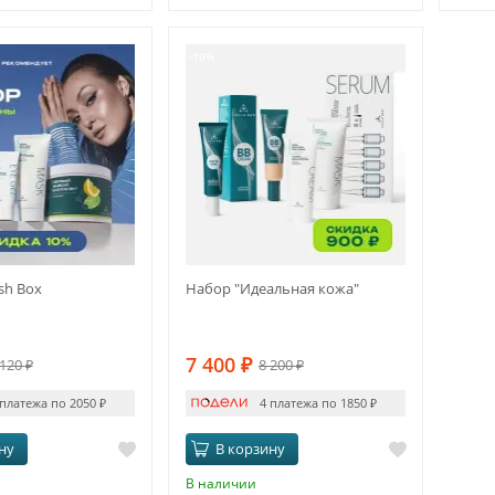
-10%
sh Box
Набор "Идеальная кожа"
7 400
₽
 120
₽
8 200
₽
 платежа по 2050
₽
4 платежа по 1850
₽
ну
В корзину
В наличии