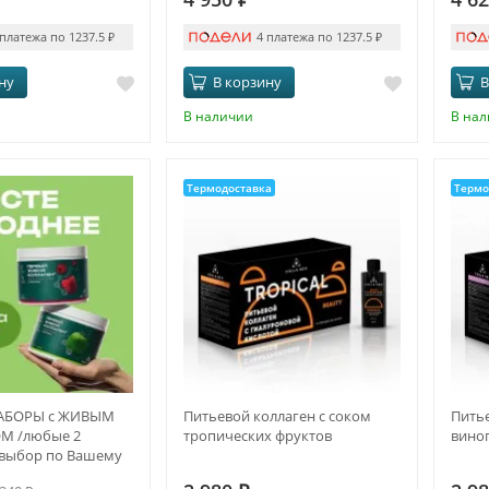
 платежа по 1237.5
₽
4 платежа по 1237.5
₽
ну
В корзину
В
В наличии
В на
Термодоставка
Термо
АБОРЫ с ЖИВЫМ
Питьевой коллаген с соком
Питье
М /любые 2
тропических фруктов
вино
 выбор по Вашему