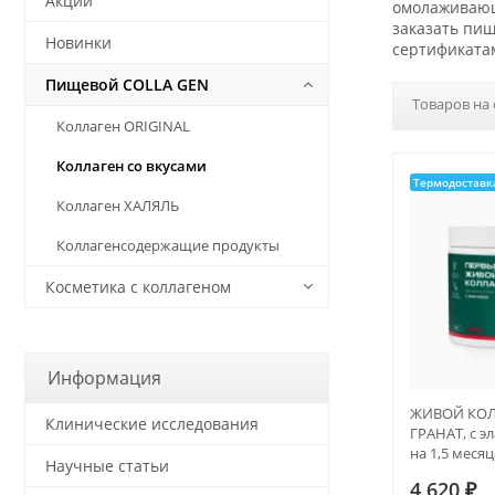
Акции
омолаживающи
заказать пищ
Новинки
сертификата
Пищевой COLLA GEN
Товаров на 
Коллаген ORIGINAL
Коллаген со вкусами
Термодоставк
Коллаген ХАЛЯЛЬ
Коллагенсодержащие продукты
Косметика с коллагеном
Информация
ЖИВОЙ КОЛЛ
Клинические исследования
ГРАНАТ, с эл
на 1,5 месяц
Научные статьи
4 620
₽