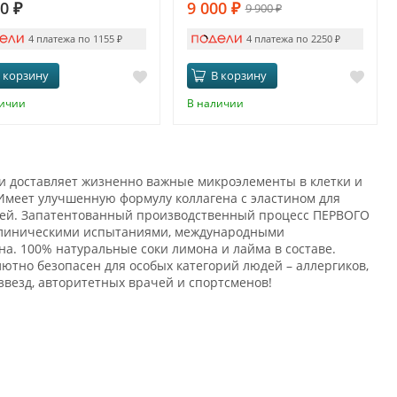
20
₽
9 000
₽
9 900
₽
4 платежа по 1155
₽
4 платежа по 2250
₽
 корзину
В корзину
личии
В наличии
и доставляет жизненно важные микроэлементы в клетки и
Имеет улучшенную формулу коллагена с эластином для
ногтей. Запатентованный производственный процесс ПЕРВОГО
 клиническими испытаниями, международными
на. 100% натуральные соки лимона и лайма в составе.
лютно безопасен для особых категорий людей – аллергиков,
звезд, авторитетных врачей и спортсменов!