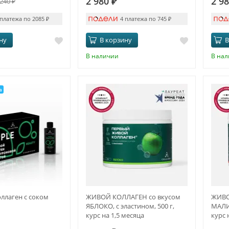
2 980
₽
2 9
 240
₽
 платежа по 2085
₽
4 платежа по 745
₽
ну
В корзину
В
В наличии
В на
а
ллаген с соком
ЖИВОЙ КОЛЛАГЕН со вкусом
ЖИВО
ЯБЛОКО, с эластином, 500 г,
МАЛИН
курс на 1,5 месяца
курс 