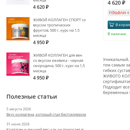
месяца
4 620
₽
4 620
₽
4
ЖИВОЙ КОЛЛАГЕН СПОРТ со
В корзи
вкусом тропических
фруктов, 500 г, курс на 1,5
В наличии
месяца
4 950
₽
ЖИВОЙ КОЛЛАГЕН для вен
Уникальный, 
со вкусом ежевика - черная
тем самым за
смородина, 500 г, курс на 1,5
гибких суста
месяца
ЖИВОГО КОЛЛ
4 950
₽
сертификатам
Подходит все
беременных и
Полезные статьи
5 августа 2026
Вкус коллагена, который стал бестселлером
31 июля 2026
Коллаген и лишний вес: как он помогает в