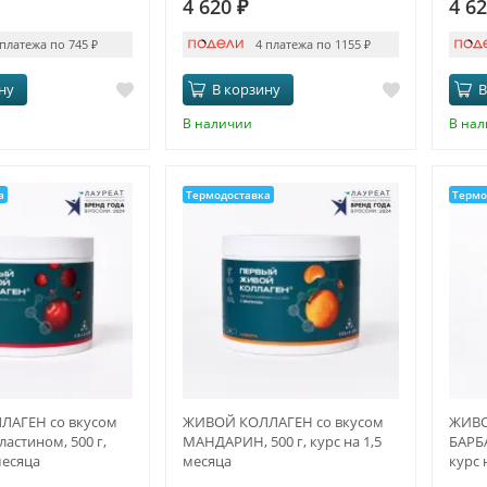
4 620
₽
4 6
 платежа по 745
₽
4 платежа по 1155
₽
ну
В корзину
В
В наличии
В на
а
Термодоставка
Термо
АГЕН со вкусом
ЖИВОЙ КОЛЛАГЕН со вкусом
ЖИВО
ластином, 500 г,
МАНДАРИН, 500 г, курс на 1,5
БАРБА
месяца
месяца
курс 