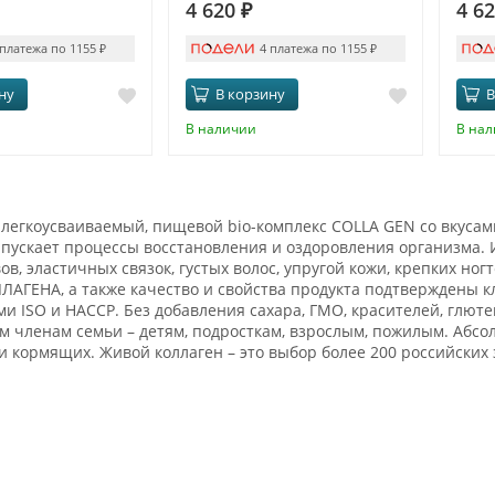
4 620
₽
4 6
 платежа по 1155
₽
4 платежа по 1155
₽
ну
В корзину
В
В наличии
В на
легкоусваиваемый, пищевой bio-комплекс COLLA GEN со вкусам
пускает процессы восстановления и оздоровления организма. 
вов, эластичных связок, густых волос, упругой кожи, крепких 
АГЕНА, а также качество и свойства продукта подтверждены
и ISO и HACCP. Без добавления сахара, ГМО, красителей, глюте
м членам семьи – детям, подросткам, взрослым, пожилым. Абсо
 кормящих. Живой коллаген – это выбор более 200 российских 