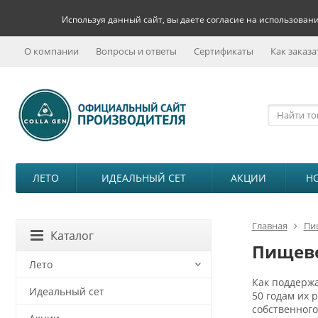
Используя данный сайт, вы даете согласие на использовани
О компании
Вопросы и ответы
Сертификаты
Как заказа
ЛЕТО
ИДЕАЛЬНЫЙ СЕТ
АКЦИИ
Н
Главная
Пи
Каталог
Пищево
Лето
Как поддержа
Идеальный сет
50 годам их 
собственног