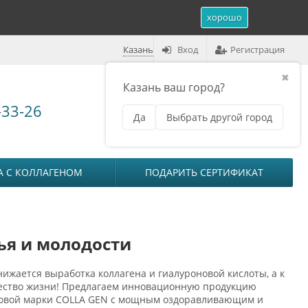
хорошо
Казань
Вход
Регистрация
✖
Казань ваш город?
Корзина (
0
)
-33-26
Да
Выбрать другой город
₽
на сумму
0
А С КОЛЛАГЕНОМ
ПОДАРИТЬ СЕРТИФИКАТ
ья и молодости
нижается выработка коллагена и гиалуроновой кислоты, а к
ачество жизни! Предлагаем инновационную продукцию
говой марки COLLA GEN с мощным оздоравливающим и