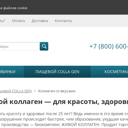
е файлов cookie
ть?
Оплата
Доставка
Контакты
+7 (800) 600
ОВИНКИ
ПИЩЕВОЙ COLLA GEN
КОСМЕТИК
щевой COLLA GEN
Коллаген со вкусами
й коллаген — для красоты, здоров
ть красоту и здоровье после 25 лет? Ведь именно в это время с
разрушение происходит быстрее, чем образование, ухудшая к
о производства — биокомплекс ЖИВОЙ КОЛЛАГЕН. Продукт тор