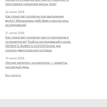
программе снижения массы тела?
22 июля 2026
Как помогает коллаген при выпадении
волос? Механизмы действия и результаты
исследований
21 июля 2026
Как помогает коллаген при остеопорозе и
остеоартрозе? Разбор исследований и роль
ПЕРВОГО ЖИВОГО КОЛЛАГЕНА® для
опорно-двигательной системы
10 июля 2026
Летние напитки с коллагеном — рецепты
на каждый день
Все записи