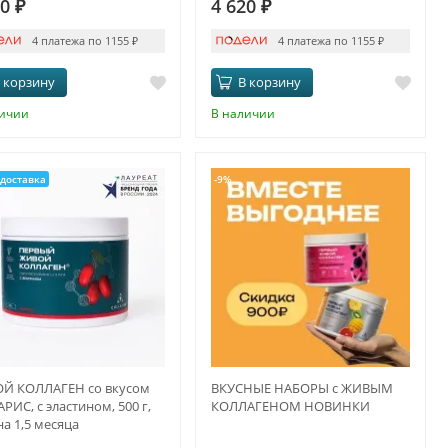
20
₽
4 620
₽
4 платежа по 1155
₽
4 платежа по 1155
₽
 корзину
В корзину
личии
В наличии
доставка
-9%
Й КОЛЛАГЕН со вкусом
ВКУСНЫЕ НАБОРЫ с ЖИВЫМ
РИС, с эластином, 500 г,
КОЛЛАГЕНОМ НОВИНКИ
на 1,5 месяца