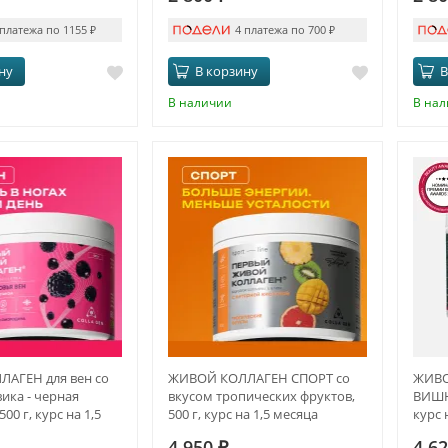
 платежа по 1155
₽
4 платежа по 700
₽
ну
В корзину
В
В наличии
В на
АГЕН для вен со
ЖИВОЙ КОЛЛАГЕН СПОРТ со
ЖИВО
ика - черная
вкусом тропических фруктов,
ВИШНЯ
00 г, курс на 1,5
500 г, курс на 1,5 месяца
курс 
4 950
₽
4 6