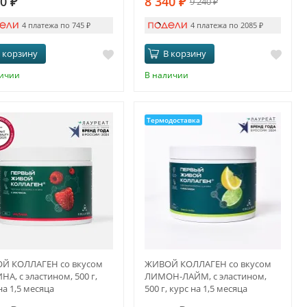
80
₽
8 340
₽
9 240
₽
4 платежа по 745
₽
4 платежа по 2085
₽
 корзину
В корзину
личии
В наличии
Термодоставка
Й КОЛЛАГЕН со вкусом
ЖИВОЙ КОЛЛАГЕН со вкусом
А, с эластином, 500 г,
ЛИМОН-ЛАЙМ, с эластином,
на 1,5 месяца
500 г, курс на 1,5 месяца