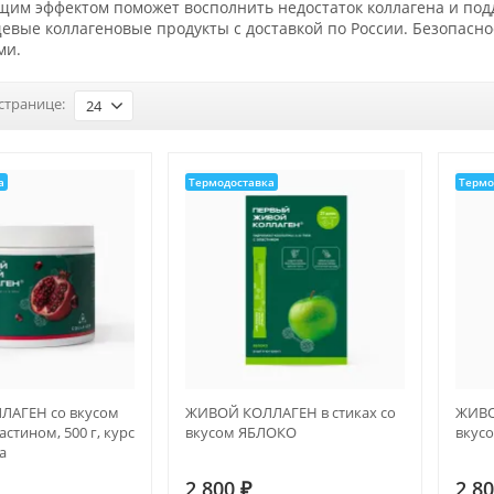
м эффектом поможет восполнить недостаток коллагена и подде
евые коллагеновые продукты с доставкой по России. Безопасн
ми.
странице:
24
а
Термодоставка
Термо
АГЕН со вкусом
ЖИВОЙ КОЛЛАГЕН в стиках со
ЖИВО
астином, 500 г, курс
вкусом ЯБЛОКО
вкус
а
2 800
₽
2 8