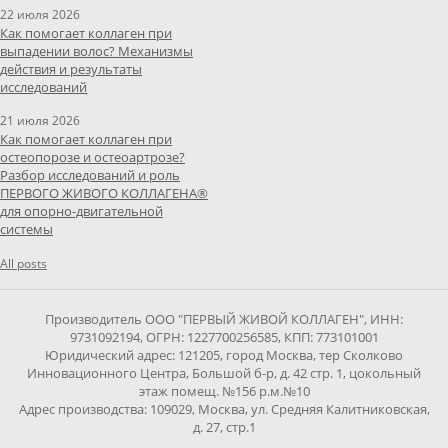
22 июля 2026
Как помогает коллаген при
выпадении волос? Механизмы
действия и результаты
исследований
21 июля 2026
Как помогает коллаген при
остеопорозе и остеоартрозе?
Разбор исследований и роль
ПЕРВОГО ЖИВОГО КОЛЛАГЕНА®
для опорно-двигательной
системы
All posts
Производитель ООО "ПЕРВЫЙ ЖИВОЙ КОЛЛАГЕН", ИНН:
9731092194, ОГРН: 1227700256585, КПП: 773101001
Юридический адрес: 121205, город Москва, тер Сколково
Инновационного Центра, Большой б-р, д. 42 стр. 1, цокольный
этаж помещ. №156 р.м.№10
Адрес производства: 109029, Москва, ул. Средняя Калитниковская,
д. 27, стр.1